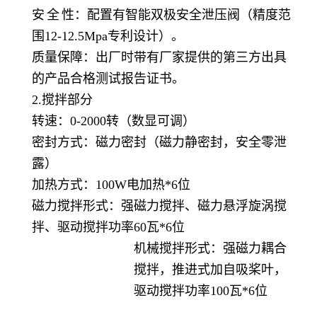
安
全
性：配置有
智能双极安全泄压阀（精度范
围12-12.5Mpa专利设计）。
质量保障：出厂时带有厂家提供的第三方出具
的产品合格测试报告证书。
2.搅拌部分
转速：
0-2000转（数显可调）
密封方式：磁力密封（磁力静密封，安全零泄
露）
加热方式：100W电加热*6位
磁力
搅拌形式：强磁力搅拌、磁力悬浮旋涡搅
拌、驱动搅拌功率
60瓦*6位
机械搅拌形式：强磁力耦合
搅拌，推进式加自吸桨叶，
驱动搅拌功率100瓦*6位