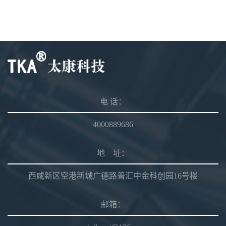
电 话：
4000889686
地 址：
西咸新区空港新城广德路普汇中金科创园16号楼
邮箱：