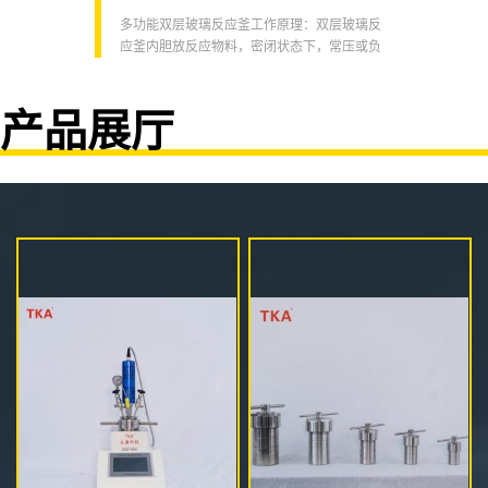
系
多功能双层玻璃反应釜工作原理：双层玻璃反
程，
应釜内胆放反应物料，密闭状态下，常压或负
应。
压进行搅拌反应，其夹层可连通介质（冷冻
仪、
液、加热水或加热油）做循环加热或冷却。双
入选
层玻璃反应器（电机采用全防爆电机，电器采
产品展厅
置可
用防爆电器箱、柜及本安化防爆处理）从而极
剂寿
大满足了现代生物、化学、制药等实验生产车
式保
间的防爆要求，达到Q/HA01—2005标准。 技术
温度
参数： ●全套玻璃仪器采用GG17硼硅玻璃生
产，有良好的化学、物理性...