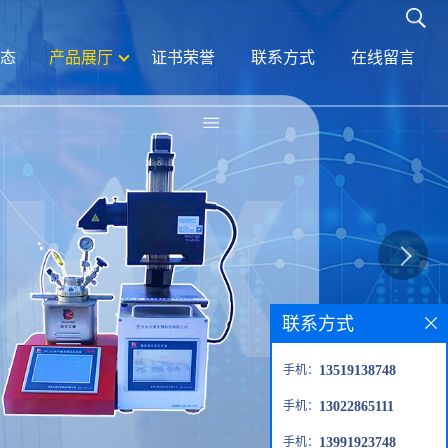
态
产品展厅
证书荣誉
联系方式
在线留言
联系方式
手机：
13519138748
手机：
13022865111
手机：
13991923748