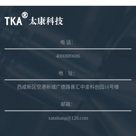
电 话：
4000889686
地 址：
西咸新区空港新城广德路普汇中金科创园16号楼
邮箱：
xataikang@126.com