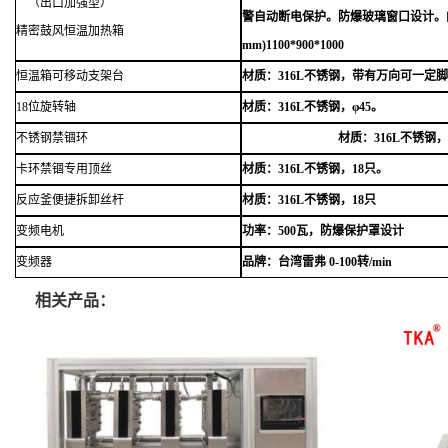
（出口加强型）
警自动断电保护。防爆玻璃窗口设计。内胆尺
精密鼓风恒温加热箱
mm)1100*900*1000
恒温箱可移动支架台
材质：
316L不锈钢，带有万向可一定
18位旋转轴
材质：
316L不锈钢，φ45。
不锈钢禁锢环
材质：
316L不锈钢
卡环禁锢专用顶丝
材质：
316L不锈钢，18只。
反应釜便捷拆卸丝杆
材质：
316L不锈钢，18只
变频电机
功率：
500瓦，防爆保护罩设计
变频器
品牌：台湾雷弗
0-100转/min
相关产品：