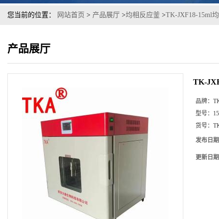
您当前的位置：
网站首页
>
产品展厅
>
均相反应釜
>
TK-JXF18-15
产品展厅
TK-J
品牌：
T
型号：
15
货号：
T
发布日期
更新日期