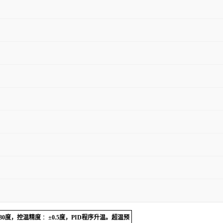
280度，控温精度
：
±0.5度，PID程序升温。超温预