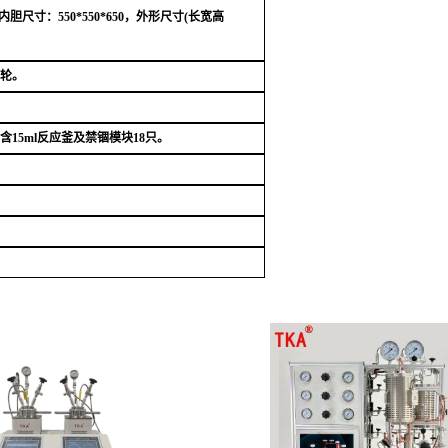
寸：550*550*650，外形尺寸(长宽高
脚轮。
，含15ml反应釜及禁锢模块18只。