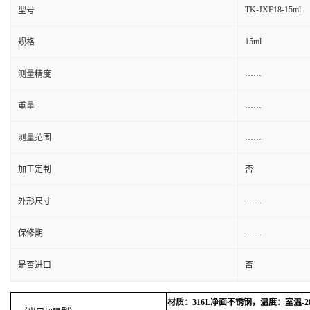
TK-JXF18-15ml
型号
15ml
规格
……
测量精度
……
重量
……
测量范围
加工定制
否
……
外形尺寸
……
保修期
是否进口
否
材质：
316L净面不锈钢，温度：室温-