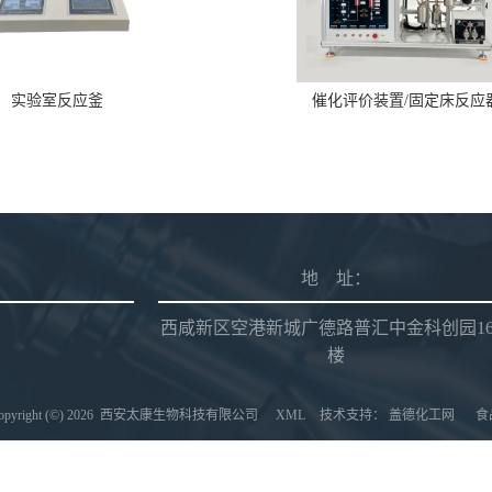
实验室反应釜
催化评价装置/固定床反应
地 址：
西咸新区空港新城广德路普汇中金科创园1
楼
right (©) 2026
西安太康生物科技有限公司
XML
技术支持：
盖德化工网
食