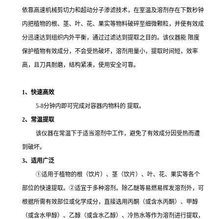
依靠高速机械剪切力和超动分子渗滤技术，在室温及溶剂存在下数秒钟
内把植物的根、茎、叶、花、果实等物料破碎至细微颗粒，并使有效成
分迅速达到组织内外平衡，通过过滤达到提取之目的。该仪器能 限度
保护植物有效成分，不会受热破坏，溶剂用量小，提取时间短，效率
高，且刀具耐磨，结构紧凑，使用安全可靠。
1、快速高效
5-8分钟内即可完成对容器内物料的 提取。
2、常温提取
该仪器在常温下于适当溶剂中工作，避免了有效成分因受热而遭
到破坏。
3、适用广泛
①适用于植物的根（饮片）、茎（饮片）、叶、花、果实等各个
部位的快速提取。②适宜于多种溶剂。除乙醚等易燃易挥发溶剂外，可
根据所需有效部位或化学成分，直接选用丙酮（或含水丙酮）、甲醇
（或含水甲醇）、乙醇（或含水乙醇）、冷热水等作为溶剂进行提取，