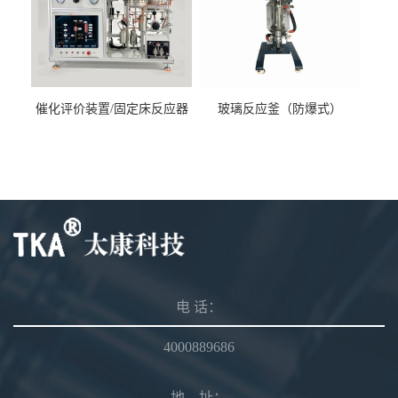
催化评价装置/固定床反应器
玻璃反应釜（防爆式）
电 话：
4000889686
地 址：