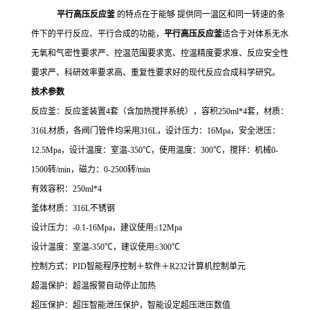
平行高压反应釜
的特点在于能够 提供同一温区和同一转速的条
件下的平行反应、平行合成的功能，
平行高压反应釜
适合于对体系无水
无氧和气密性要求严、控温范围要求宽、控温精度要求准、反应安全性
要求严、科研效率要求高、重复性要求好的现代反应合成科学研究。
技术参数
反应釜：反应釜装置4套（含加热搅拌系统），容积250ml*4套，材质：
316L材质，各阀门管件均采用316L，设计压力：16Mpa，安全泄压：
12.5Mpa，设计温度：室温-350℃，使用温度：300℃，搅拌：机械0-
1500转/min，磁力：0-2500转/min
有效容积：250ml*4
釜体材质：316L不锈钢
设计压力：-0.1-16Mpa，建议使用≤12Mpa
设计温度：室温-350℃，建议使用≤300℃
控制方式：PID智能程序控制＋软件＋R232计算机控制单元
超温保护：超温报警自动停止加热
超压保护：超压智能泄压保护，智能设定超压泄压数值