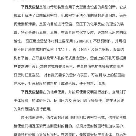
平行反应釜
是磁力传动装置应用于大型反应设备的典型创新，它从
根本上解决了以前填料密封、机械密封无法克服的轴封泄漏问题，无任
何泄漏和污染，是国内目前进行高温、高压下的化学反应 为理想的装
置，特别是进行易燃、易爆、有毒介质的化学反应，更加显示出它的优
越性。 高压反应釜釜体材料主要采用 1cr18Ni10Ti 不锈钢制作，并可根
据不同介质要求制作钛材（ TA2 ）、镍（ Ni6 ）及复合钢板，釜体结
构有平盖、凸形盖以及带人孔的闭式反应釜体，釜盖上的开孔可根据用
户要求进行设计;加热方式有夹套蒸气、夹套热油电加热等形式供用户
订货时任意选配。 对有抛光要求的釜体内表面，可达到 以上的镜面抛
光水平，对高粘度的物料加工成锥形底，便于放料、清洗。
平行反应釜
要在的地点使用，并按照使用说明进行操作。查明刻于
主体容器上的试验压力、使用压力及 高使用温度等条件，要在其容许
的条件范围内进行使用。
属于精密设备，通过密封环采用锥面相接触密封形式，借拧紧主螺
栓使他们相互压紧而达到密封的目的。必须对密封锥面特别加以爱护，
避免各种碰撞而导致其损坏。在装盖时，先放置好反应釜釜体，然后将