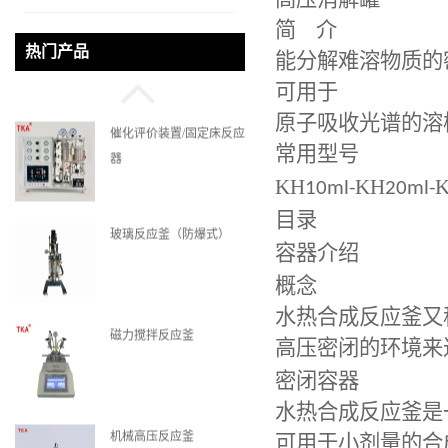
高压消解罐
简
介
实验室反应釜
热门产品
能分解难溶物质的
可用于
原子吸收光谱的溶
催化评价装置/固定床反应
常用型号
器
KH
KH
10ml-
20ml-
目录
玻璃反应釜（防爆式）
容器介绍
概念
水热合成反应釜又
磁力搅拌反应釜
高压密闭的环境来
密闭容器
水热合成反应釜是
机械高压反应釜
可用于小剂量的合