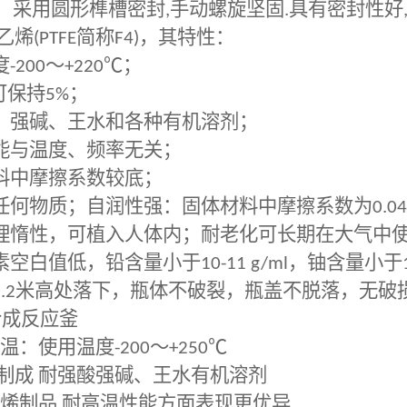
，采用圆形榫槽密封
,
手动螺旋坚固
.
具有密封性好
乙烯
(PTFE
简称
F4)
，其特性：
度
-200
～
+220℃
；
可保持
5%
；
、强碱、王水和各种有机溶剂；
能与温度、频率无关；
料中摩擦系数较底；
任何物质；自润性强：固体材料中摩擦系数为
0.04
理惰性，可植入人体内；耐老化可长期在大气中
素空白值低，铅含量小于
10-11 g/ml
，铀含量小于
.2
米高处落下，瓶体不破裂，瓶盖不脱落，无破
合成反应釜
温：使用温度
-200
～
+250℃
制成
耐强酸强碱、王水有机溶剂
烯制品
耐高温性能方面表现更优异