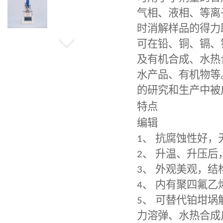
气相、液相、等离
时消解样品的得力
可在铅、铜、镉、
水热晶化反应釜
及有机合成、水热
水产品、有机物等
的研究和生产中被
旋转蒸发仪
特点
编辑
1
、 抗腐蚀性好
低温冷却循环泵
2
、 升温、升压
3
、 外观美观，
4
、 内有聚四氟
微型高压光催化反应釜
5
、 可替代铂坩
力溶弹、水热合成