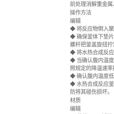
前处理消解重金属
操作方法
编辑
◆
将反应物倒入聚
◆
确保釜体下垫片
螺杆把釜盖旋扭拧
◆
将水热合成反应
◆
当确认腹内温度
照规定的降温速率
◆
确认腹内温度低
◆
水热合成反应釜
防将其碰伤损坏。
材质
编辑