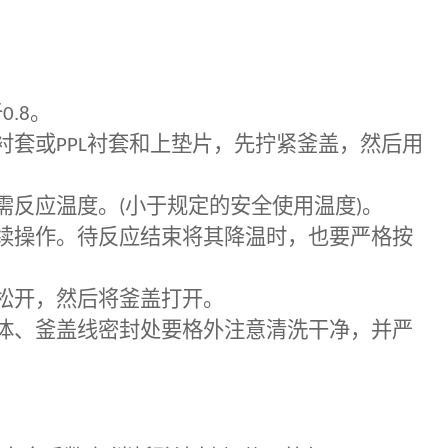
。
于
0.8
。
衬套或
PPL
衬套和上垫片，先拧紧釜盖，然后用
需反应温度。
(
小于规定的安全使用温度
)
。
续操作。待反应结束将其降温时，也要严格按
松开，然后将釜盖打开。
体、釜盖线密封处要格外注意清洗干净，并严