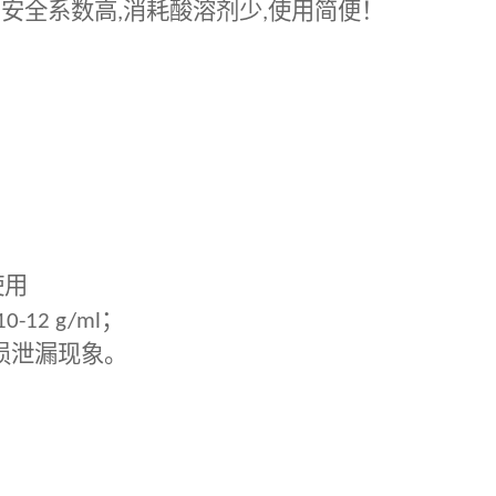
,
安全系数高
,
消耗酸溶剂少
,
使用简便！
使用
10-12 g/ml
；
损泄漏现象。