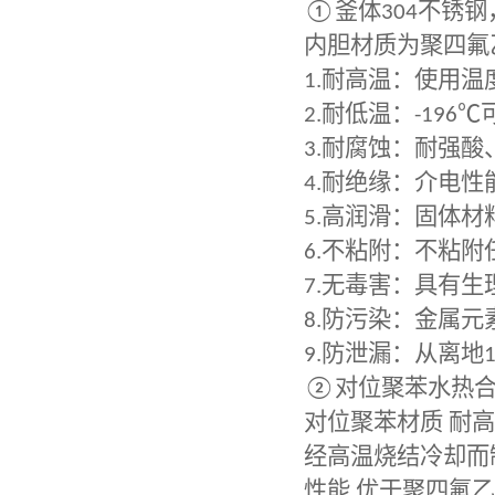
①
釜体
304
不锈钢
内胆材质为聚四氟
1.
耐高温：使用温
2.
耐低温：
-196℃
3.
耐腐蚀：耐强酸
4.
耐绝缘：介电性
5.
高润滑：固体材
6.
不粘附：不粘附
7.
无毒害：具有生
8.
防污染：金属元
9.
防泄漏：从离地
1
②
对位聚苯水热
对位聚苯材质
耐高
经高温烧结冷却而
性能
优于聚四氟乙