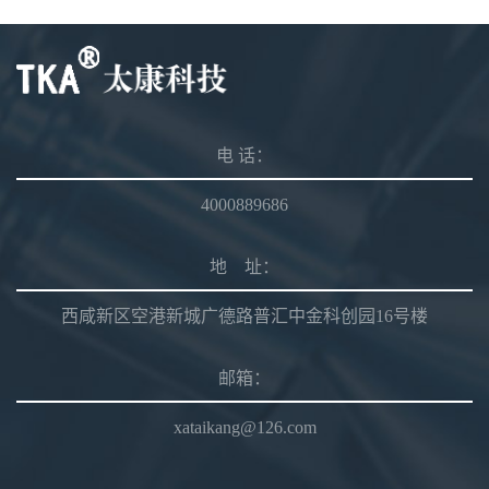
电 话：
4000889686
地 址：
西咸新区空港新城广德路普汇中金科创园16号楼
邮箱：
xataikang@126.com