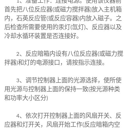
1
、准备工作：连接电源。使用该仪器前
首先把八位反应器
(
或磁力搅拌器
)
放入主机箱
内，石英反应管
(
或反应容器
)
内放入磁子。之
后检查所需要使用的汞灯
(
氙灯
)
、反应器以及
冷却水循环装置是否连接好。
2
、反应暗箱内设有八位反应器
(
或磁力搅
拌器
)
和灯的电源接口，请按指示连接。
3
、调节控制器上面的光源选择，使所使
用光源与控制器上面的保持一致
(
按光源种类
和功率大小区分
)
4
、依次打开控制器上面的风扇开关、反
应器和灯开关，风扇开始工作
(
反应暗箱内空