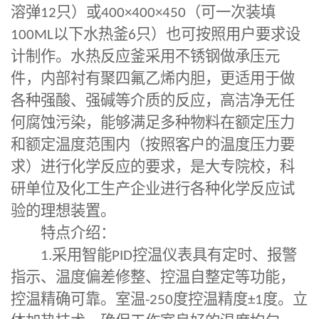
溶弹
12
只）或
400×400×450
（可一次装填
100ML
以下水热釜
6
只）也可按照用户要求设
计制作。水热反应釜采用不锈钢做承压元
件，内部衬有聚四氟乙烯内胆，更适用于做
各种强酸、强碱等介质的反应，高洁净无任
何腐蚀污染，能够满足多种物料在额定压力
和额定温度范围内（按照客户的温度压力要
求）进行化学反应的要求，是大专院校，科
研单位及化工生产企业进行各种化学反应试
验的理想装置。
特点介绍：
1.
采用智能
PID
控温仪表具有定时、报警
指示、温度偏差修整、控温自整定等功能，
控温精确可靠。室温
-250
度控温精度
±1
度。立