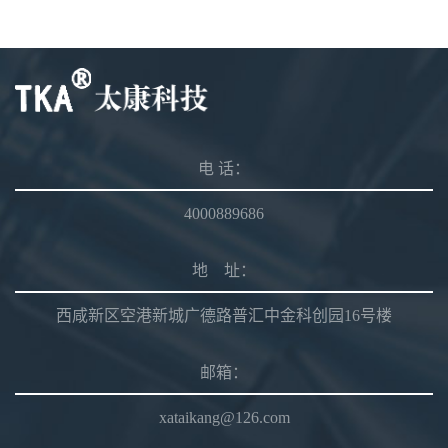
电 话：
4000889686
地 址：
西咸新区空港新城广德路普汇中金科创园16号楼
邮箱：
xataikang@126.com