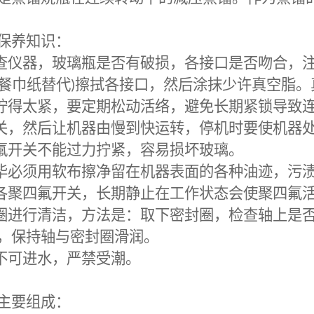
保养知识
：
查仪器，玻璃瓶是否有破损，各接口是否吻合，
餐巾纸替代
)
擦拭各接口，然后涂抹少许真空脂。
拧得太紧，要定期松动活络，避免长期紧锁导致
关，然后让机器由慢到快运转，停机时要使机器
氟开关不能过力拧紧，容易损坏玻璃。
毕必须用软布擦净留在机器表面的各种油迹，污
各聚四氟开关，长期静止在工作状态会使聚四氟
圈进行清洁，方法是：取下密封圈，检查轴上是
，保持轴与密封圈滑润。
不可进水，严禁受潮。
主要组成
：