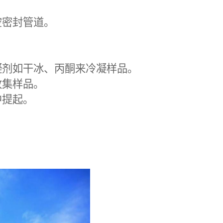
空密封管道。
凝剂如干冰、丙酮来冷凝样品。
收集样品。
中提起。