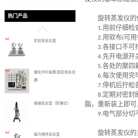
微通道反应器
热门产品
旋转蒸发仪的
1.
用前仔细检
2.
用软布
(
可用
实验室反应釜
3.
各接口不可
4.
先开电源开
5.
各处的聚四
催化评价装置/固定床反应
6.
每次使用完
器
7.
停机后拧松
8.
定期对密封
玻璃反应釜（防爆式）
脂，重新装上即可
9.
电气部分切
旋转蒸发仪的
磁力搅拌反应釜