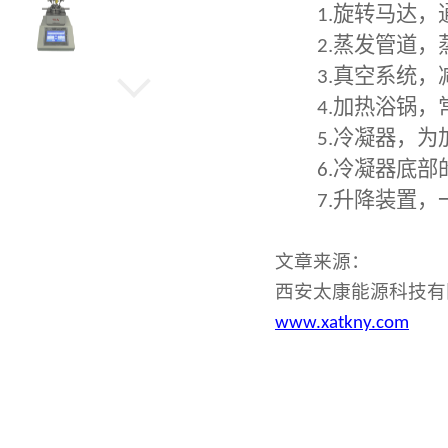
1.
旋转马达，
2.
蒸发管道，
3.
真空系统，
机械高压反应釜
4.
加热浴锅，
5.
冷凝器，为
6.
冷凝器底部
水热晶化反应釜
7.
升降装置，
文章来源：
西安太康能源科技有
旋转蒸发仪
www.xatkny.com
低温冷却循环泵