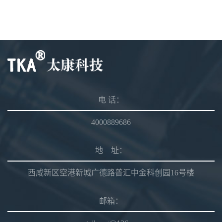
电 话：
4000889686
地 址：
西咸新区空港新城广德路普汇中金科创园16号楼
邮箱：