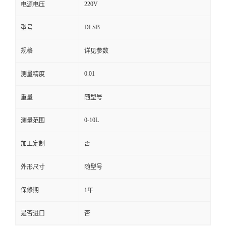
220V
电源电压
DLSB
型号
规格
详见参数
0.01
测量精度
重量
随型号
0-10L
测量范围
加工定制
否
外形尺寸
随型号
保修期
1年
是否进口
否