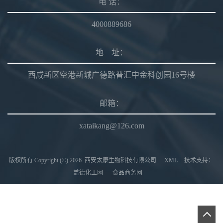
电 话：
4000889686
地 址：
西咸新区空港新城广德路普汇中金科创园16号楼
邮箱：
xataikang@126.com
版权所有 Copyright (©) 2026
西安太康生物科技有限公司
XML
技术支持：
盖德化工网
食品商务网