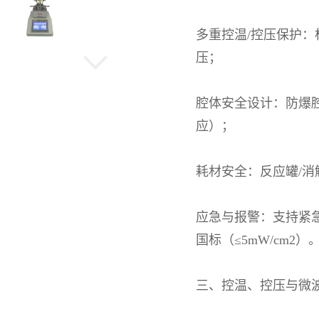
多重控温
/
控压保护：
压；
机械高压反应釜
腔体安全设计：防爆
应）；
水热晶化反应釜
耗材安全：反应罐
/
消
旋转蒸发仪
应急与报警：支持紧
国标（
≤5mW/cm2
）
低温冷却循环泵
三、控温、控压与微