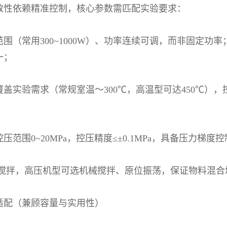
致性依赖精准控制，核心参数需匹配实验要求：
范围（常用
300~1000W
）、功率连续可调，而非固定功率
一；
覆盖实验需求（常规室温～
300℃
，高温型可达
450℃
），
控压范围
0~20MPa
，控压精度
≤±0.1MPa
，具备压力梯度控
搅拌，高压机型可选机械搅拌、原位振荡，保证物料混合
适配（兼顾容量与实用性）