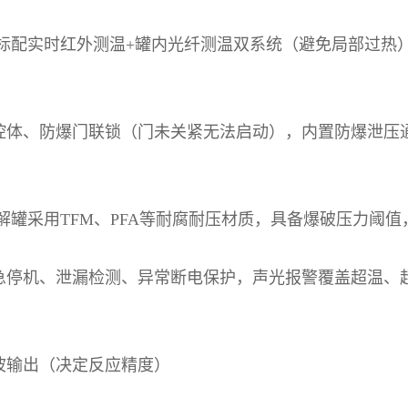
标配实时红外测温
+
罐内光纤测温双系统（避免局部过热
腔体、防爆门联锁（门未关紧无法启动），内置防爆泄压
解罐采用
TFM
、
PFA
等耐腐耐压材质，具备爆破压力阈值
急停机、泄漏检测、异常断电保护，声光报警覆盖超温、
。
波输出（决定反应精度）