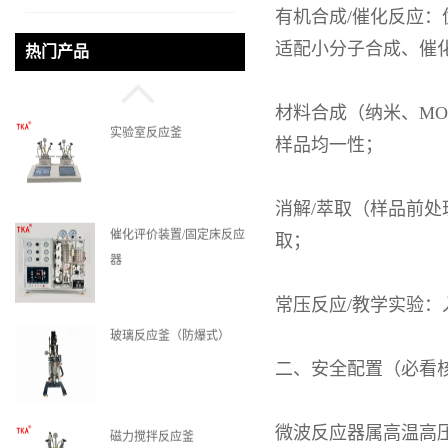
有机合成
/
催化反应：
微通道反应器
适配小分子合成、催
热门产品
材料合成（纳米、
MO
实验室反应釜
样品均一性；
消解
/
萃取（样品前处
催化评价装置/固定床反应
取；
器
常压反应
/
教学实验：
玻璃反应釜（防爆式）
二、安全配置（必看
微波反应器属高温高
磁力搅拌反应釜