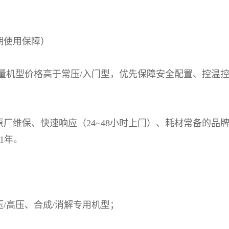
期使用保障）
量机型价格高于常压
/
入门型，优先保障安全配置、控温
原厂维保、快速响应（
24~48
小时上门）、耗材常备的品
1
年。
）
压
/
高压、合成
/
消解专用机型；