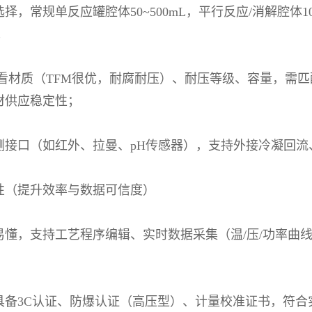
选择，常规单反应罐腔体
50~500mL
，平行反应
/
消解腔体
1
；
看材质（
TFM
很优，耐腐耐压）、耐压等级、容量，需匹
材供应稳定性；
测接口（如红外、拉曼、
pH
传感器），支持外接冷凝回流
性（提升效率与数据可信度）
易懂，支持工艺程序编辑、实时数据采集（温
/
压
/
功率曲
具备
3C
认证、防爆认证（高压型）、计量校准证书，符合