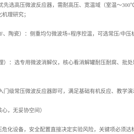
优先选高压微波反应器，需耐高压、宽温域（室温～
300
化机理研究；
F
、陶瓷）：侧重均匀微波场
+
程序控温，可选常压
/
中压
理）：选专用微波消解仪，核心看消解罐耐压耐腐、批处
入门级常压微波反应器即可，满足基础有机反应、教学演
核心，无妥协空间）
压危化设备，安全配置直接决定实验风险，关键项必须达