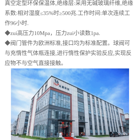
真空定型环保保温体
,
绝缘层
:
采用无碱玻璃纤维
,
绝缘
系数
:
相对湿度
≤35%
时
≥500
兆
.
工作时间
:
单次连续工
作
96
小时
.
◆zui
高压力
10Mpa
，压力
zui
小读数
1pa.
◆
阀门管件为欧洲标准
,
接口均为标准配置。球阀可
与充惰性气体瓶连接
,
进行惰性保护实验反应
,
实现反
应物不与空气直接接触。