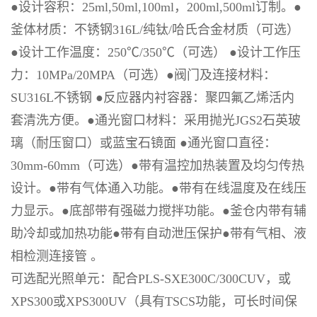
●
设计容积：
25ml,50ml,100ml
，
200ml,500ml
订制。
●
釜体材质：不锈钢
316L/
纯钛
/
哈氏合金材质（可选）
●
设计工作温度：
250℃/350℃
（可选）
●
设计工作压
力：
10MPa/20MPA
（可选）
●
阀门及连接材料：
SU316L
不锈钢
●
反应器内衬容器：聚四氟乙烯活内
套清洗方便。
●
通光窗口材料：采用抛光
JGS2
石英玻
璃（耐压窗口）或蓝宝石镜面
●
通光窗口直径：
30mm-60mm
（可选）
●
带有温控加热装置及均匀传热
设计。
●
带有气体通入功能。
●
带有在线温度及在线压
力显示。
●
底部带有强磁力搅拌功能。
●
釜仓内带有辅
助冷却或加热功能
●
带有自动泄压保护
●
带有气相、液
相检测连接管 。
可选配光照单元：配合
PLS-SXE300C/300CUV
，或
XPS300
或
XPS300UV
（具有
TSCS
功能，可长时间保