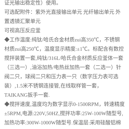
证光输出稳定性）使用。
可选配附件：紫外光直接输出单元
光纤输出单元
外
置透镜汇聚单元
可视高压反应釜
◆
工作温度
:
纯钛
/
哈氏合金材质
zui
高
350℃
，不锈钢
材质
zui
高
250℃
，温度显示精度
:±1℃
。标配含有数控
搅拌装置一套
,
纯钛
/316L/
哈氏合金材质反应釜体一套
（三选一）
,
油浴加热
/
电热丝加热一套（二选一）针
阀二只，球阀二只和压力表一只（数字压力表可选
装）
,1.5
米不锈钢连接管
,
在线取样管一套，
TAIKANG
扳手一套
.
◆
搅拌速度
,
温度均为数字显示
0-1500RPM
，转速精度
±5RPM,
电源
:220V,50HZ,
搅拌功率
:25W-100W
随型号
,
加热功率
:300W-1000W
随型号
.
保温层
:
采用硅酸铝棉