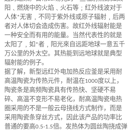
阳﹑燃烧中的火焰﹑火石等﹔红外线波对于
人体
*
无害﹐不同于紫外线或原子辐射﹐后两
者对人体切会造成伤害。故红外线辐射能是
一种安全而有用的能量。当然代表性的就是
太阳了﹐如
*
者﹐阳光來自远距地球一意五千
万公里的外太空。其热能到远地球就是典型
辐射能的例子。
据了解，新型远红外电加热反应釜是采用耐
高温陶瓷为传热元件，耐温在
1000
度以上，
陶瓷条是高频陶瓷具有传热快、坚硬不易
碎、高温不变形不易老化，耐高温陶瓷电热
圈采用的不是一般云母挠线方式制作，而是
采用陶瓷条穿丝方式，因此该产品的功率比
普通的要高
0.5-1.5
倍。发热体为圆丝陶挠成弹