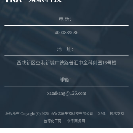
电 话：
4000889686
地 址：
西咸新区空港新城广德路普汇中金科创园16号楼
邮箱：
xataikang@126.com
版权所有 Copyright (©) 2026
西安太康生物科技有限公司
XML
技术支持：
盖德化工网
食品商务网