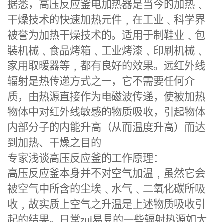
据悉，
高压反应釜
电加热器是当今的加热﹑
干燥技术的快速加热元件﹐在工业﹑科学界
被誉为加热干燥技术的。适用于制鞋业﹑包
裝机械﹑食品烤箱﹑工业烤漆﹑印刷机械﹑
家用取暖器等﹐都有良好的效果。远红外线
辐射是热传递方式之一，它不需要任何介
质，由热源直接作为电磁波传递，使被加热
物体中对红外线敏感的物质吸收，引起物体
内部分子的内能升高（从而温度升高）而达
到加热、干燥之目的
专家浅谈高压反应釜的工作原理：
高压反应釜
本身并不对空气加温﹐虽然它会
被空气中所含的尘埃﹑水气﹑二氧化碳所吸
收﹐故实质上空气之升温是上述物质吸收引
起的结果。日常
zui
易見的一些辐射热源如太