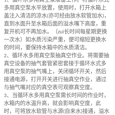
1
、循环水多用真空泵准备工作。将循环水式
多用真空泵水平放置，使用时，打开水箱上
盖注入清洁的凉水
(
亦可经由放水软管加水
)
，
直到水面升至水箱后面的溢水嘴下高度，重
复开机可不再加水。（
zui
长时间每星期更换
一次水）如水质污染严重，便可缩短更换水
的时间，要保持水箱中的水质清洁。
2
、循环水多用真空泵抽真空作业。将需要抽
真空设备的抽气套管紧密套接于循环水式多
用真空泵的抽气嘴上，关闭循环开关，然后
接通电源，打开开关进行抽真空作业，通过
与抽气嘴对应的真空表可观察真空度。
3
、当
循环水多用真空泵
需长时间的作业时，
水箱内的水温升高，就会影响真空度，此
时，可将放水软管与水源
(
自来水
)
接通，溢水