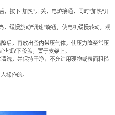
后，按下
"
加热
"
开关，电炉接通，同时
"
加热
"
开
亮，缓慢旋动
"
调速
"
旋钮，使电机缓慢转动，观
温降后，再放出釜内带压气体，使压力降至常压
心地取下釜盖，置于支架上。
常清洗，并保持干净，不允许用硬物或表面粗糙
专人操作的。