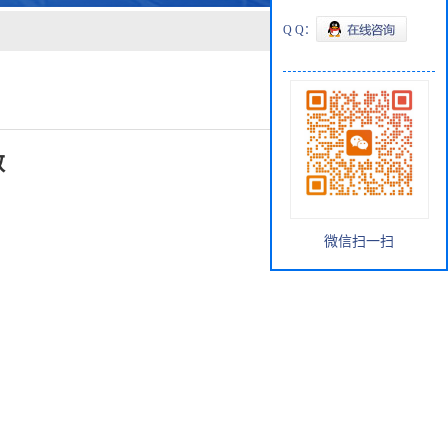
Q Q：
数
微信扫一扫