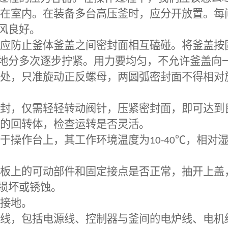
在室内。在装备多台高压釜时，应分开放置。每
风良好。
应防止釜体釜盖之间密封面相互磕碰。将釜盖按
地分多次逐步拧紧。用力要均匀，不允许釜盖向
处，只准旋动正反螺母，两圆弧密封面不得相对
封，仅需轻轻转动阀针，压紧密封面，即可达到
的回转体，检查运转是否灵活。
于操作台上，其工作环境温度为
10-40℃
，相对
板上的可动部件和固定接点是否正常，抽开上盖
损坏或锈蚀。
接地。
线，包括电源线、控制器与釜间的电炉线、电机