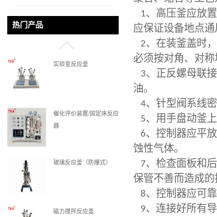
1
、高压釜应放置
微通道反应器
热门产品
应保证设备地点通
2
、在装釜盖时，
必须按对角、对称
实验室反应釜
3
、正反螺母联接
油。
4
、针型阀系线密
催化评价装置/固定床反应
5
、用手盘动釜上
器
6
、控制器应平放
蚀性气体。
7
、检查面板和后
玻璃反应釜（防爆式）
保管不善而造成的
8
、控制器应可靠
9
、连接好所有导
磁力搅拌反应釜