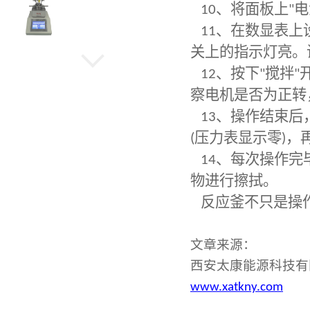
10
、将面板上
"
电
11
、在数显表上
关上的指示灯亮。
机械高压反应釜
12
、按下
"
搅拌
"
察电机是否为正转
13
、操作结束后
水热晶化反应釜
(
压力表显示零
)
，
14
、每次操作完
物进行擦拭。
反应釜不只是操
旋转蒸发仪
文章来源：
西安太康能源科技有
低温冷却循环泵
www.xatkny.com