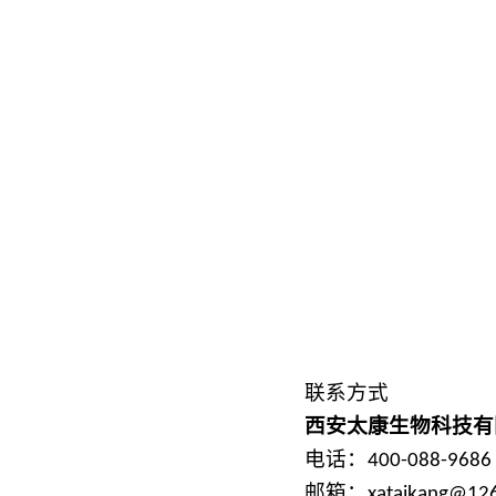
微型高压光催化反应釜
联系方式
西安太康
生物
科技有
电话：
400-088-9686
邮箱：
xataikang@12