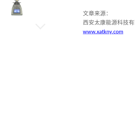
文章来源：
西安太康能源科技有
机械高压反应釜
www.xatkny.com
水热晶化反应釜
旋转蒸发仪
低温冷却循环泵