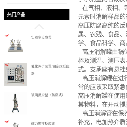
在气相、液相、
微通道反应器
热门产品
元素时消解样品的
高压防腐高纯的反
属、农残、食品、
实验室反应釜
学、食品科学、商
高压消解罐由锅
棒及测温、测压表
催化评价装置/固定床反应
式。支承座有悬挂
器
高压消解罐在进
常的应该采取紧急
玻璃反应釜（防爆式）
高压消解罐在使用
其物料，在开动搅
高压消解管在保
补充，电加热介质
磁力搅拌反应釜