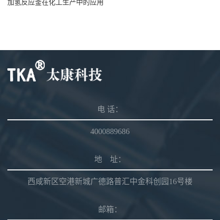
加氢反应釜在化工生产中的应用
电 话：
4000889686
地 址：
西咸新区空港新城广德路普汇中金科创园16号楼
邮箱：