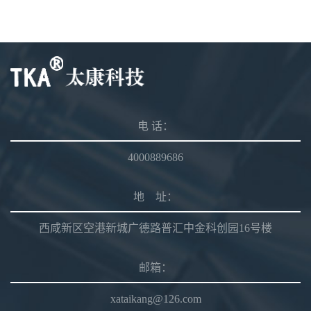
电 话：
4000889686
地 址：
西咸新区空港新城广德路普汇中金科创园16号楼
邮箱：
xataikang@126.com