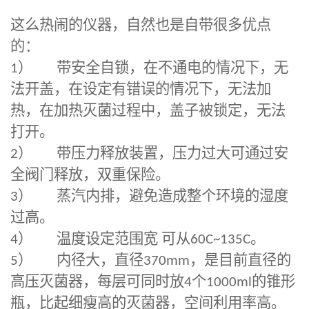
这么热闹的仪器，自然也是自带很多优点
的：
1
）
带安全自锁，在不通电的情况下，无
法开盖，在设定有错误的情况下，无法加
热，在加热灭菌过程中，盖子被锁定，无法
打开。
2
）
带压力释放装置，压力过大可通过安
全阀门释放，双重保险。
3
）
蒸汽内排，避免造成整个环境的湿度
过高。
4
）
温度设定范围宽 可从
60C~135C
。
5
）
内径大，直径
370mm
，是目前直径的
高压灭菌器，每层可同时放
4
个
1000ml
的锥形
瓶，比起细瘦高的灭菌器，空间利用率高。