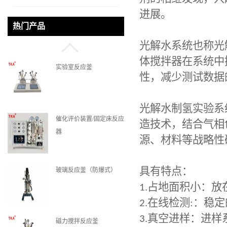
进展。
实验室反应釜
热门产品
光解水系统也称光
体搅拌器在系统中
催化评价装置/固定床反应
性，减少测试数据
器
光解水制氢实验系
玻璃反应釜（防爆式）
造技术，结合气相
源、材料等战略性
磁力搅拌反应釜
具有特点：
1.
占地面积小：放
2.
在线检测
:
：稳定
3.
真空进样：进样
机械高压反应釜