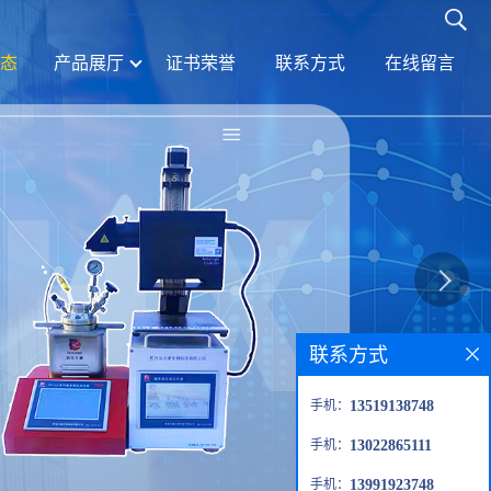
态
产品展厅
证书荣誉
联系方式
在线留言
联系方式
手机：
13519138748
手机：
13022865111
手机：
13991923748