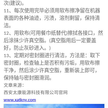
次
(
建议
)
。
11
、每次使用完毕必须用软布擦净留在机器
表面的各种油迹，污渍，溶剂剩留，保持清
洁。
12
、用软布
(
可用餐巾纸替代
)
擦拭各接口，然
后涂抹少许真空脂。
(
真空脂用后一定要盖
好，防止灰砂进入。
)
13
、定期对密封圈进行清洁，方法是：取下
密封圈，检查轴上是否积有污垢，用软布擦
干净，然后涂少许真空脂，重新装上即可，
保持轴与密封圈滑润。
文章来源：
西安太康能源科技有限公司官网
www.xatkny.com