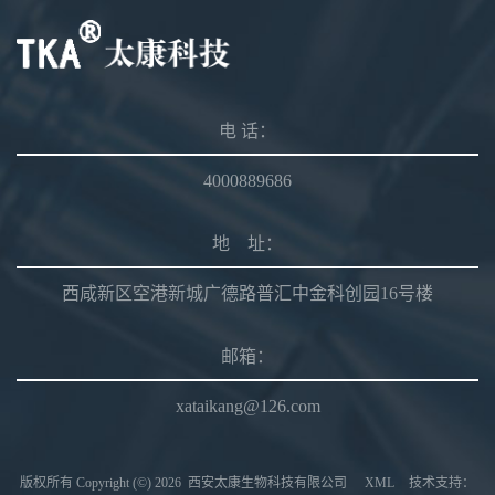
电 话：
4000889686
地 址：
西咸新区空港新城广德路普汇中金科创园16号楼
邮箱：
xataikang@126.com
版权所有 Copyright (©) 2026
西安太康生物科技有限公司
XML
技术支持：