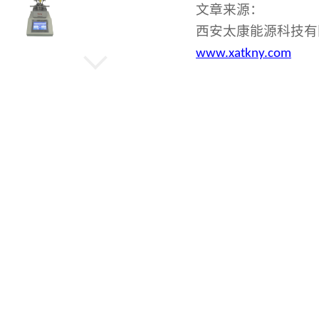
文章来源：
西安太康能源科技有
www.xatkny.com
机械高压反应釜
水热晶化反应釜
旋转蒸发仪
低温冷却循环泵