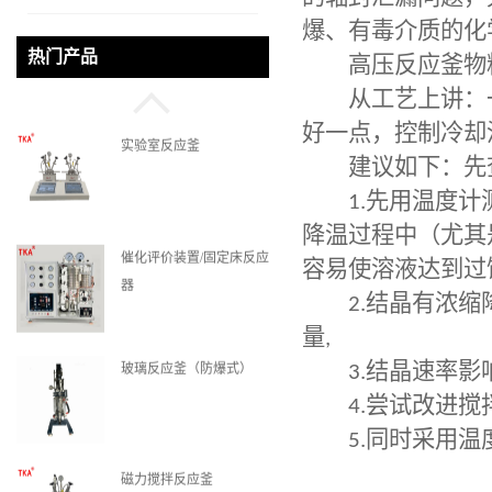
爆、有毒介质的化
微通道反应器
热门产品
高压反应釜
物
从工艺上讲：一
好一点，控制冷却
实验室反应釜
建议如下：先查
1.
先用温度计
降温过程中（尤其
催化评价装置/固定床反应
容易使溶液达到过
器
2.
结晶有浓缩
量
,
玻璃反应釜（防爆式）
3.
结晶速率影
4.
尝试改进搅
5.
同时采用温
磁力搅拌反应釜