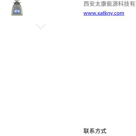
西安太康能源科技有
www.xatkny.com
机械高压反应釜
水热晶化反应釜
旋转蒸发仪
低温冷却循环泵
联系方式