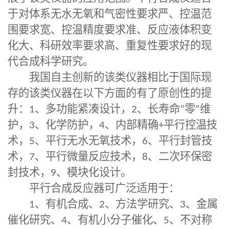
于对体系无水无氧和气密性要求严、控温范
围要求宽、控温精度要求准、反应液体积变
化大、科研效率要求高、重复性要求好的现
代合成科学研究。
我国自主创新的该类仪器相比于国际现
存的该类仪器在以下方面的有了原创性的提
升：
1
、多功能紧凑设计，
2
、长寿命
“
零
”
维
护，
3
、化学防护，
4
、内部精确
+
平行控温技
术，
5
、平行无水无氧技术，
6
、平行封管技
术，
7
、平行微量反应技术，
8
、二次环保密
封技术，
9
、模块化设计。
平行合成反应器可广泛适用于：
1
、有机合成、
2
、方法学研究、
3
、金属
催化研究、
4
、有机小分子催化、
5
、不对称