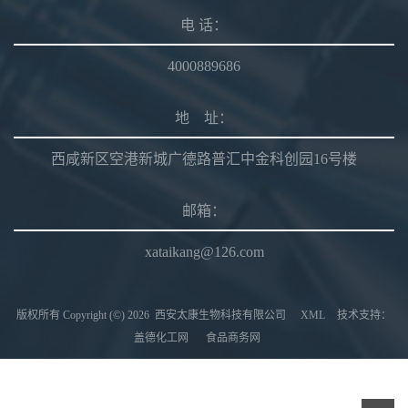
电 话：
4000889686
地 址：
西咸新区空港新城广德路普汇中金科创园16号楼
邮箱：
xataikang@126.com
版权所有 Copyright (©) 2026
西安太康生物科技有限公司
XML
技术支持：
盖德化工网
食品商务网