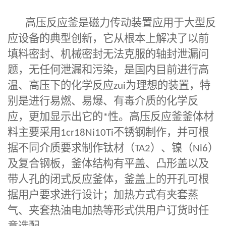
高压反应釜
是磁力传动装置应用于大型反
应设备的典型创新，它从根本上解决了以前
填料密封、机械密封无法克服的轴封泄漏问
题，无任何泄漏和污染，是国内目前进行高
温、高压下的化学反应
zui
为理想的装置，特
别是进行易燃、易爆、有毒介质的化学反
应，更加显示出它的
*
性。高压反应釜釜体材
料主要采用
1cr18Ni10Ti
不锈钢制作，并可根
据不同介质要求制作钛材（
TA2
）、镍（
Ni6
）
及复合钢板，釜体结构有平盖、凸形盖以及
带人孔的闭式反应釜体，釜盖上的开孔可根
据用户要求进行设计；加热方式有夹套蒸
气、夹套热油电加热等形式供用户订货时任