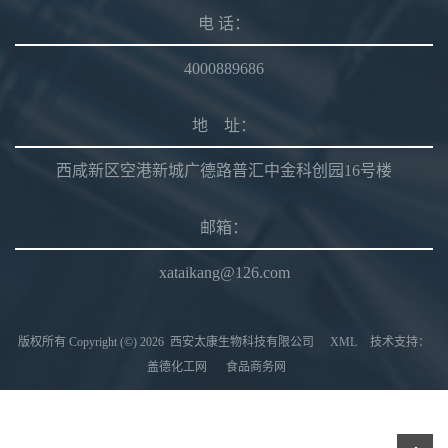
电 话：
4000889686
地 址：
西咸新区空港新城广德路普汇中金科创园16号楼
邮箱：
xataikang@126.com
版权所有 Copyright (©) 2026
西安太康生物科技有限公司
XML
技术支持：
盖德化工网
食品商务网