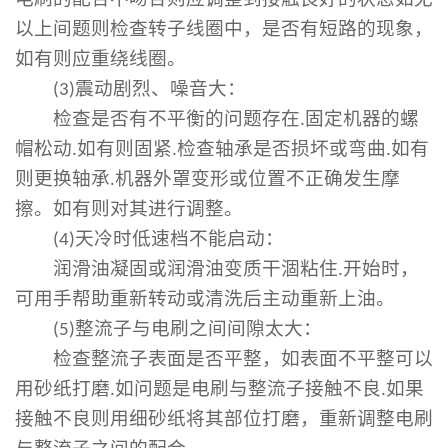
电刷的配合不吻合则应调整到接触良好的状态如无
以上间题则检查转子线圈中，是否有短路的现象，
如有则应重绕线圈。
(3)
震动剧烈、噪音大：
检查是否有不平衡的问题存在
.
固定机器的螺
帽松动
.
如有则固紧
.
检查轴承是否损坏或弯曲
.
如有
则更换轴承
.
机器外罩变形或位置不正确发生摩
擦。如有则对其进行调整。
(4)
天冷时低速档不能启动：
润滑油凝固或润滑油变质干涸粘住
.
开始时，
可用手帮助重新转动或清洗后主动重新上油。
(5)
整流子与电刷之间间隙太大：
检查整流子表面是否平整，如表面不平整可以
用砂纸打磨
.
如问题是电刷与整流子接触不良
.
如果
接触不良则用细砂纸将其部位打磨，重新调整电刷