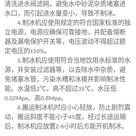
清洗进水阀滤网，避免水中砂泥杂质堵塞进
水口，而引起进水量变小，导致不制冰。
4.
制冰机应使用规定的符合国家标准的独
立电源，电源应确保可靠接地，并配备熔断
器及漏电保护开关等，电压波动不得超过额
定电压的
±10%
。
5.
制冰机应使用符合当地饮用水标准的水
源，并安装过滤器等，以去除水中杂质，避
免堵塞水管，污染水槽和冰模并影响制冰性
能。水温低
2℃
，高不超过
35℃
，水压低
0.02Mpa
、高
0.8Mpa
。
6.
搬运制冰机时应小心轻放，防止剧烈震
动，搬运斜度不能小于
45
度，经过长途运输
后，制冰机应放置
2-6
小时后方能开机制冰。