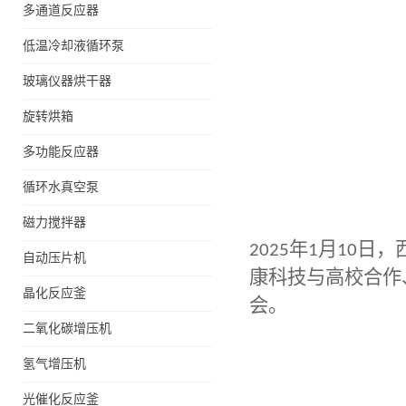
多通道反应器
低温冷却液循环泵
玻璃仪器烘干器
旋转烘箱
多功能反应器
循环水真空泵
磁力搅拌器
2025
年
1
月
10
日，
自动压片机
康科技
与高校合作
晶化反应釜
会。
二氧化碳增压机
氢气增压机
光催化反应釜