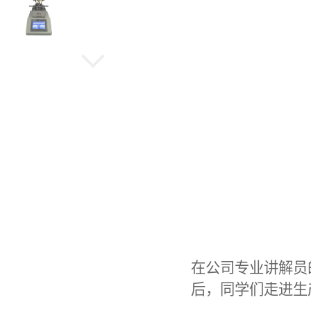
机械高压反应釜
水热晶化反应釜
旋转蒸发仪
在公司专业讲解员
低温冷却循环泵
后，
同学
们走进生