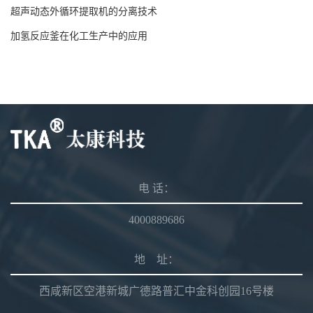
超声动态外循环提取机的分离技术
加氢反应釜在化工生产中的应用
电 话：
4000889686
地 址：
西咸新区空港新城广德路普汇中金科创园16号楼