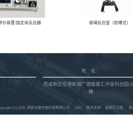
评价装置/固定床反应器
玻璃反应釜（防爆式）
地 址：
西咸新区空港新城广德路普汇中金科创园1
楼
right (©) 2026
西安太康生物科技有限公司
XML
技术支持：
盖德化工网
食