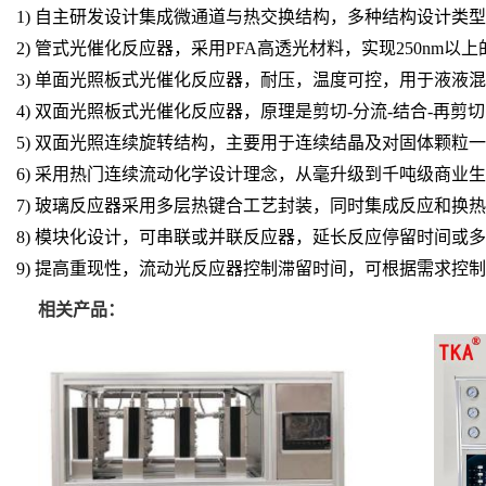
1)
自主研发设计集成微通道与热交换结构，多种结构设计类型
2)
管式光催化反应器，采用
PFA
高透光材料，实现
250nm
以上
3)
单面光照板式光催化反应器，耐压，温度可控，用于液液混
4)
双面光照板式光催化反应器，
原理是剪切
-
分流
-
结合
-
再剪切
5)
双面光照连续旋转结构，主要用于连续结晶及对固体颗粒一
6)
采用热门连续流动化学设计理念，从毫升级到千吨级商业生
7)
玻璃反应器采用多层热键合工艺封装，同时集成反应和换热
8)
模块化设计，可串联或并联反应器，延长反应停留时间或多
9)
提高重现性，流动光反应器控制滞留时间，可根据需求控制
相关产品：