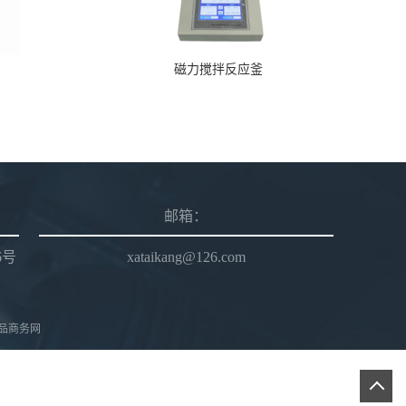
磁力搅拌反应釜
邮箱：
6号
xataikang@126.com
品商务网