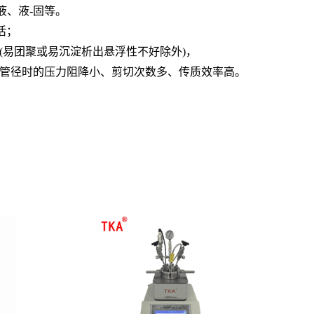
液、液
-
固等。
活；
(
易团聚或易沉淀析出悬浮性不好除外
)
，
管径时的压力阻降小、剪切次数多、传质效率高。