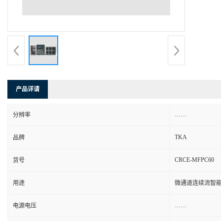
产品详请
……
分辨率
TKA
品牌
CRCE-MFPC60
货号
用途
微通道连续流智
……
电源电压