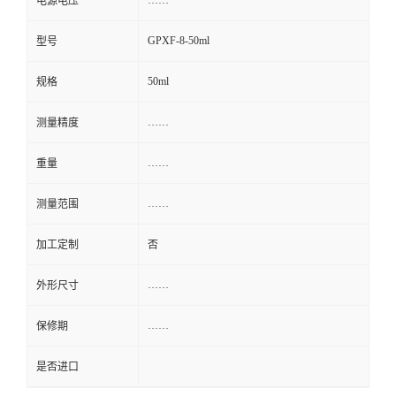
电源电压
GPXF-8-50ml
型号
50ml
规格
……
测量精度
……
重量
……
测量范围
加工定制
否
……
外形尺寸
……
保修期
是否进口