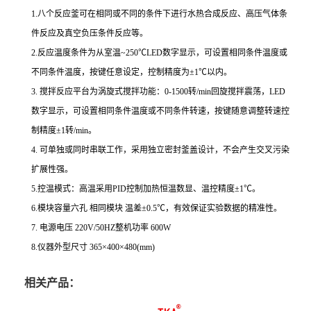
1.八个反应釜可在相同或不同的条件下进行水热合成反应、高压气体条
件反应及真空负压条件反应等
。
2.反应温度条件为从
室温
~250℃LED数字显示，可设置相同条件温度或
不同条件温度，按键
任意设定，控制精度为±1℃以内
。
3. 搅拌反应平台为涡旋式搅拌
功能：
0-1500转/min回旋
搅拌震荡，
LED
数字显示
，可设置相同条件温度或不同条件转速，按键随意调整转速
控
制精度
±1转/min
。
4. 可单独或同时串联工作，采用独立密封釜盖设计，不会产生交叉污染
扩展性强。
5.控温模式：
高温采用
PID控制
加热恒温
数显、温控精度
±1℃。
6.模块容量六孔
相同模块 温差
±0.5℃，有效保证实验数据的精准性。
7.
电源电压
220V/50HZ整机功率 600W
8.
仪器外型尺寸
365×400×480(mm)
相关产品：