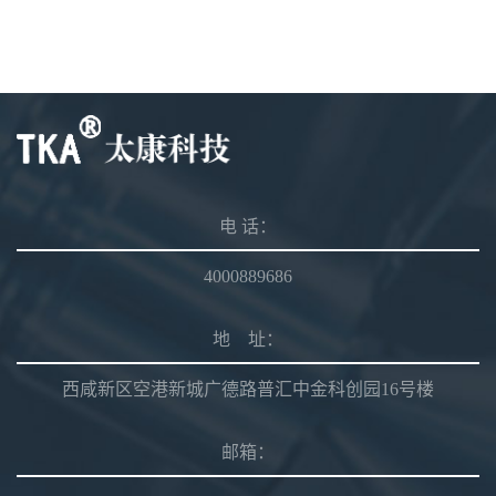
电 话：
4000889686
地 址：
西咸新区空港新城广德路普汇中金科创园16号楼
邮箱：