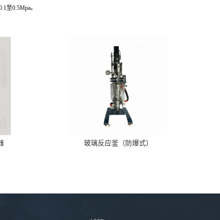
-0.1至0.5Mpa。
器
玻璃反应釜（防爆式）