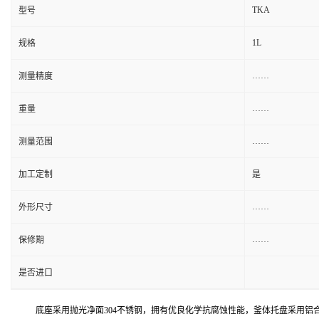
TKA
型号
1L
规格
……
测量精度
……
重量
……
测量范围
加工定制
是
……
外形尺寸
……
保修期
是否进口
底座采用
抛光净面
304不锈钢
，拥有优良化学抗腐蚀性能，釜体托盘采用铝