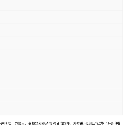
转速精准，力矩大，变频器和驱动电 牌台湾欧邦。
外挂采用
2组
四氟C型卡环组件配