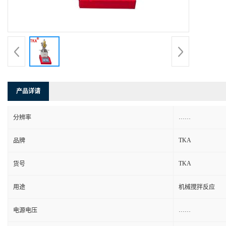
产品详请
……
分辨率
TKA
品牌
TKA
货号
用途
机械搅拌反应
……
电源电压