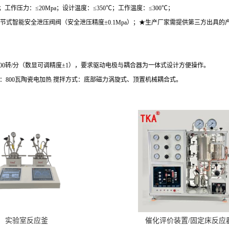
；工作压力：≤
20Mpa
；设计温度：≤
350
℃；工作温度：≤
300
℃；
节式智能安全泄压阀阀（安全泄压精度±
0.1Mpa
）；★生产厂家需提供第三方出具的
00
转
/
分（数显可调精度±
1
），要求驱动电极与耦合器为一体式设计方便操作。
：
800
瓦陶瓷电加热 搅拌方式：底部磁力涡旋式、顶置机械耦合式。
实验室反应釜
催化评价装置/固定床反应