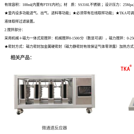
有效容积：
100ml(
内置有
PTFE
内衬
)
；材 质：
SS316L
不锈钢 ；设计压力：
25Mpa
★釜内设多功能进气、出气、进料等功能；★必须带有在线取样功能；★
TKA
可调
液体取样过滤装置。
2.
搅拌部分：
采用机械＋磁力一体式双搅拌：机械搅拌
0-1500/
分（数显可调），磁力搅拌：
0-25
★密封方式：磁力密封加金属硬密封（磁力静密封有效保证气体零泄露）加热方式
相关产品：
微通道反应器