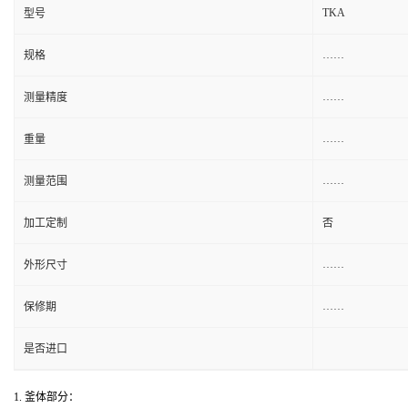
TKA
型号
……
规格
……
测量精度
……
重量
……
测量范围
加工定制
否
……
外形尺寸
……
保修期
是否进口
1.
釜体部分：