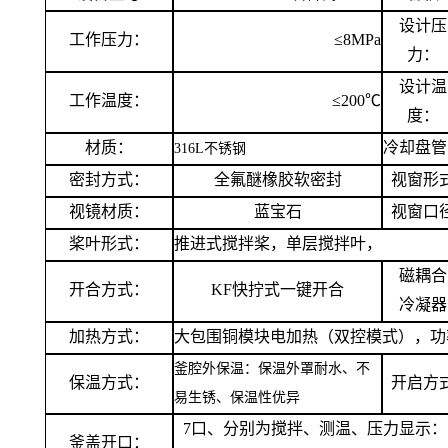
设计压
工作压力：
≤8
MPa
力：
设计温
工作温度：
≤200
℃
度：
材质：
冷却
盘管
316L不锈钢
密封方式：
全氟醚橡胶软密封
视窗形
视镜材质：
蓝宝石
视窗口
桨叶形式：
推进式
搅拌桨，
单层搅拌叶，
磁耦合
开合
方式：
KF快拧式一键开合
冷凝器
加热方式：
大包围铜模块电加热
（
双控模式
）
，
功
釜腔外保温：保温
外罩
耐水、不
保温方式：
开启方
易
生锈、保温性优异
7
口、分别为搅拌
、
测温
、
压力显示
：
釜盖开口：