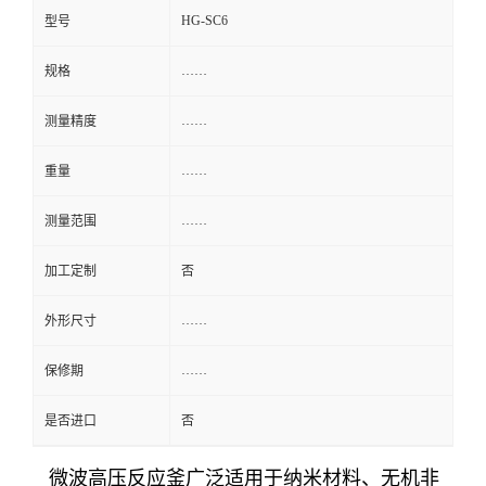
HG-SC6
型号
……
规格
……
测量精度
……
重量
……
测量范围
加工定制
否
……
外形尺寸
……
保修期
是否进口
否
微波高压反应釜广泛适用于纳米材料、无机非