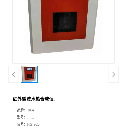
红外微波水热合成仪.
品牌：
TKA
型号：
……
货号：
HG-SC6