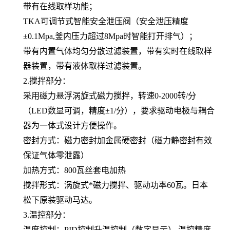
带有在线取样功能；
TKA
可调节式智能安全泄压阀（安全泄压精度
±
0.1Mpa,
釜内压力超过
8Mpa
时智能打开排气）；
带有内置气体均匀分散过滤装置，带有实时在线取样
器装置，带有液体取样过滤装置。
2.
搅拌部分
：
采用磁力悬浮涡旋式磁力搅拌，转速
0-2
0
00
转
/
分
（
LED
数显可调，精度±
1/
分），要求驱动电极与耦合
器为一体式设计方便操作。
密封方式：磁力密封加金属硬密封（磁力静密封有效
保证气体零泄露）
加热方式：
800
瓦
丝套
电加热
搅拌形式：涡旋式*磁力搅拌、驱动功率
60
瓦
。
日本
松下原装驱动马达。
3.
温控部分
：
温度控制：
PID
控制升温控制（数字显示）
,
温控精度