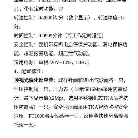
±
1
，
带有定时功能。
?
?
转速控制：
0-2
0
00
转
/
分（数字显示），转速精度±
1/
分。
时间控制：
0-9999
分钟（可工作定时设定）
安全控制：整机带有断电启停保护功能
、
漏电保护功
能、超温报警功能、超压泄气功能。
适用电源：单相
220V
±
10%
，
50Hz
；
4
．配置标准
：
顶视光催化反应釜
：
取样针阀和进
/
出气球阀各一只，
恒压控制阀一只，
压力表（ 显示值
16Mpa
采用防震设
计，最下显示值
0.2Mpa
，选用不锈钢机芯
TKA
品牌抗
压防震表）一只。
安全泄压阀采用
TKA
智能监控安全
泄压，
PT1000
温度传感器一只，反应釜快速分离降温
托架一套
。