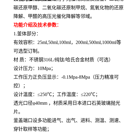
碳还原甲醇、二氧化碳还原制甲烷、氮氧化物的还原
降解、甲醛的高压光催化降解等邻域。
功能介绍及技术参数：
1.釜体部分
：
有效容积：
25ml,
50ml,100ml，200ml,
500ml,1000ml等
可选型
订制。
材
质：
不锈钢
316L/纯钛/哈氏合金材质（可选）
设计压力：
10Mpa
；
工作压力正负压显示：
-0.1Mpa-
8
Mpa
（压力精准可
控）；
设计温度：≤
250
℃；工作温度：≤
220
℃；
透光口径φ
4
0mm
，材质采用日本进口
石英
玻璃抛光
片。
釜盖端口设多功能进气、出气、进料、测温
、
测速、
穿针取样
等功能；