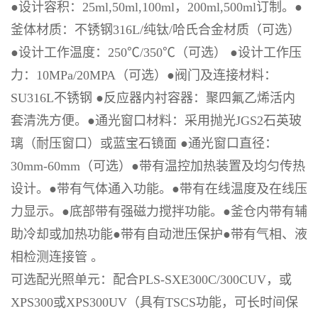
●
设计容积：
25ml,50ml,100ml
，
200ml,500ml
订制。
●
釜体材质：不锈钢
316L/
纯钛
/
哈氏合金材质（可选）
●
设计工作温度：
250℃/350℃
（可选）
●
设计工作压
力：
10MPa/20MPA
（可选）
●
阀门及连接材料：
SU316L
不锈钢
●
反应器内衬容器：聚四氟乙烯活内
套清洗方便。
●
通光窗口材料：采用抛光
JGS2
石英玻
璃（耐压窗口）或蓝宝石镜面
●
通光窗口直径：
30mm-60mm
（可选）
●
带有温控加热装置及均匀传热
设计。
●
带有气体通入功能。
●
带有在线温度及在线压
力显示。
●
底部带有强磁力搅拌功能。
●
釜仓内带有辅
助冷却或加热功能
●
带有自动泄压保护
●
带有气相、液
相检测连接管 。
可选配光照单元：配合
PLS-SXE300C/300CUV
，或
XPS300
或
XPS300UV
（具有
TSCS
功能，可长时间保