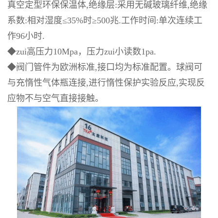
真空定型环保保温体
,
绝缘层
:
采用无碱玻璃纤维
,
绝缘
系数
:
相对湿度
≤35%
时
≥500
兆
.
工作时间
:
单次连续工
作
96
小时
.
◆zui
高压力
10Mpa
，压力
zui
小读数
1pa.
◆
阀门管件为欧洲标准
,
接口均为标准配置。球阀可
与充惰性气体瓶连接
,
进行惰性保护实验反应
,
实现反
应物不与空气直接接触。