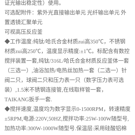
证光输出稳定性）使用。
可选配附件：紫外光直接输出单元
光纤输出单元
外
置透镜汇聚单元
可视高压反应釜
◆
工作温度
:
纯钛
/
哈氏合金材质
zui
高
350℃
，不锈钢
材质
zui
高
250℃
，温度显示精度
:±1℃
。标配含有数控
搅拌装置一套
,
纯钛
/316L/
哈氏合金材质反应釜体一套
（三选一）
,
油浴加热
/
电热丝加热一套（二选一）针
阀二只，球阀二只和压力表一只（数字压力表可选
装）
,1.5
米不锈钢连接管
,
在线取样管一套，
TAIKANG
扳手一套
.
◆
搅拌速度
,
温度均为数字显示
0-1500RPM
，转速精度
±5RPM,
电源
:220V,50HZ,
搅拌功率
:25W-100W
随型号
,
加热功率
:300W-1000W
随型号
.
保温层
:
采用硅酸铝棉